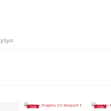
Σχήμα
-20%
-20%