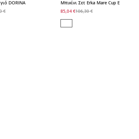
αγιό DΟRINA
Μπικίνι Σετ Erka Mare Cup E
90
€
85,04
€
106,30
€