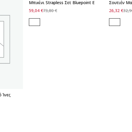
Μπικίνι Strapless Σετ Bluepoint E
Σουτιέν Μ
59,04
€
73,80
€
26,32
€
32,
 Ίνες