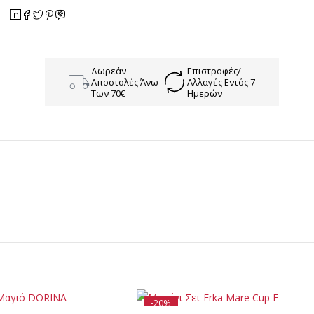
Δωρεάν
Επιστροφές/
Αποστολές Άνω
Αλλαγές Εντός 7
Των 70€
Ημερών
-20%