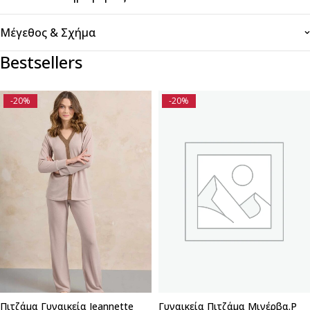
Μέγεθος & Σχήμα
Bestsellers
-20%
-20%
Πιτζάμα Γυναικεία Jeannette
Γυναικεία Πιτζάμα Μινέρβα.P