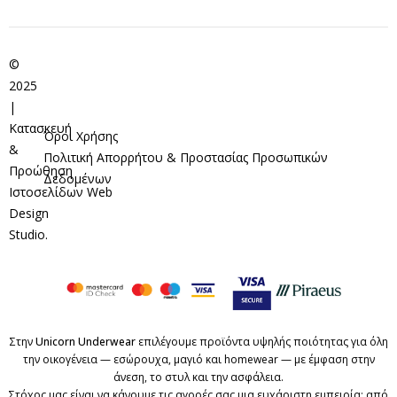
©
2025
|
Κατασκευή
Όροι Χρήσης
&
Πολιτική Απορρήτου & Προστασίας Προσωπικών
Προώθηση
Δεδομένων
Ιστοσελίδων
Web
Design
Studio
.
Στην
Unicorn Underwear
επιλέγουμε προϊόντα υψηλής ποιότητας για όλη
την οικογένεια — εσώρουχα, μαγιό και homewear — με έμφαση στην
άνεση, το στυλ και την ασφάλεια.
Στόχος μας είναι να κάνουμε τις αγορές σας μια ευχάριστη εμπειρία: από