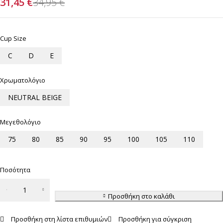
31,45
€
34,95
€
Cup Size
C
D
E
Χρωματολόγιο
NEUTRAL BEIGE
Μεγεθολόγιο
75
80
85
90
95
100
105
110
Ποσότητα
Triumph
Modern
Προσθήκη στο καλάθι
Soft+Cotton
Προσθήκη στη λίστα επιθυμιών
Προσθήκη για σύγκριση
N -