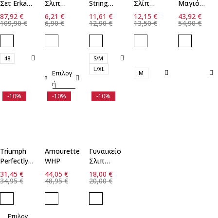
Σετ Erka
Σλιπ
String
Σλίπ
Μαγιό
Mare Cup
String
Minerva
Bamboo
Blu4u
87,92
€
6,21
€
11,61
€
12,15
€
43,92
€
E
Walk
2τεμ Walk
109,90
€
6,90
€
12,90
€
13,50
€
54,90
€
48
S/M
L/XL
Επιλογ
M
ή
-10%
-10%
-10%
Triumph
Amourette
Γυναικείο
Perfectly
WHP
Σλιπ
Soft WHP
Sloggi Go
31,45
€
44,05
€
18,00
€
- BLACK
Crush
34,95
€
48,95
€
20,00
€
Short
Επιλογ