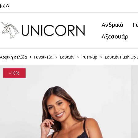
Ανδρικά
Γ
Αξεσουάρ
Αρχική σελίδα
Γυναικεία
Σουτιέν
Push-up
Σουτιέν Push Up 
-10%