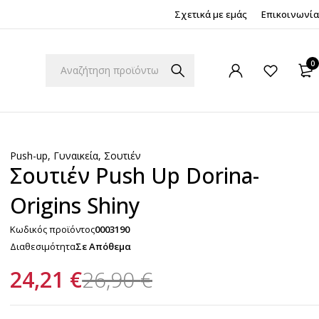
Σχετικά με εμάς
Επικοινωνία
0
Push-up
,
Γυναικεία
,
Σουτιέν
Σουτιέν Push Up Dorina-
Origins Shiny
Κωδικός προϊόντος
0003190
Διαθεσιμότητα
Σε Απόθεμα
24,21
€
26,90
€