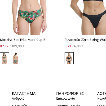
Μπικίνι Σετ Erka Mare Cup E
Γυναικείο Σλιπ String Wal
Γρήγορη προσθήκη στο καλάθι
87,92
€
109,90
€
6,21
€
6,90
€
54
48
ΚΑΤΑΣΤΗΜΑ
ΠΛΗΡΟΦΟΡΙΕΣ
ΛΟΓ
Ανδρικά
Επικοινωνία
Καλά
Γυναικεία
Σχετικά με εμάς
Ο λο