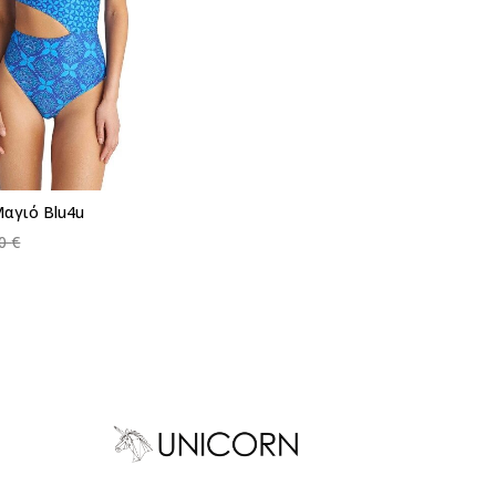
αγιό Blu4u
η προσθήκη στο καλάθι
90
€