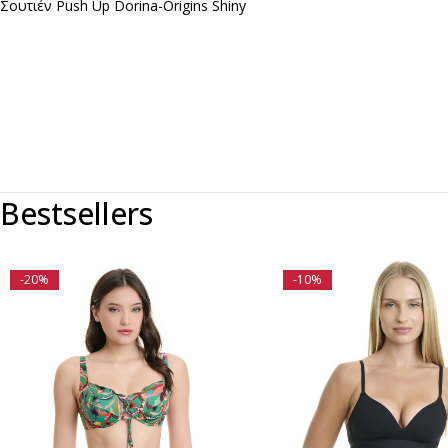
Σουτιέν Push Up Dorina-Origins Shiny
Bestsellers
-20%
-10%