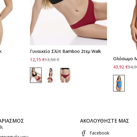
k
Γυναικείο Σλίπ Bamboo 2τεμ Walk
Γρήγορη προσθήκη στο καλάθι
Ολόσωμο Μ
12,15
€
13,50
€
Γρήγορ
M
43,92
€
54,
ΑΡΙΑΣΜΟΣ
ΑΚΟΛΟΥΘΗΣΤΕ ΜΑΣ
θι
Facebook
γαριασμός μου