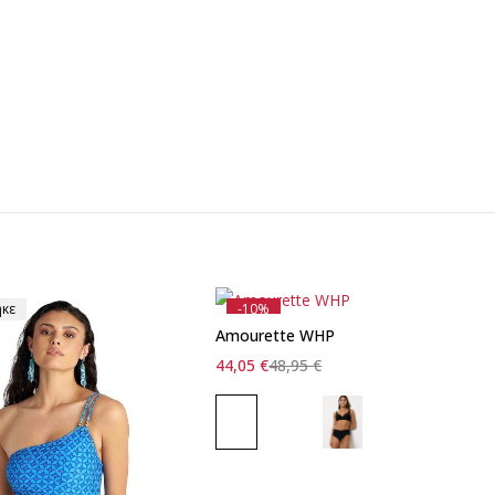
ηκε
-10%
Amourette WHP
44,05
€
48,95
€