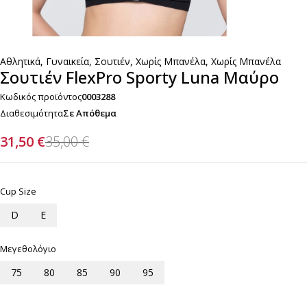
Αθλητικά
,
Γυναικεία
,
Σουτιέν
,
Χωρίς Μπανέλα
,
Χωρίς Μπανέλα
Σουτιέν FlexPro Sporty Luna Μαύρο
Κωδικός προϊόντος
0003288
Διαθεσιμότητα
Σε Απόθεμα
31,50
€
35,00
€
Cup Size
D
E
Μεγεθολόγιο
75
80
85
90
95