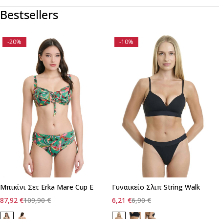
Bestsellers
-20%
-10%
Μπικίνι Σετ Erka Mare Cup E
Γυναικείο Σλιπ String Walk
87,92
€
109,90
€
6,21
€
6,90
€