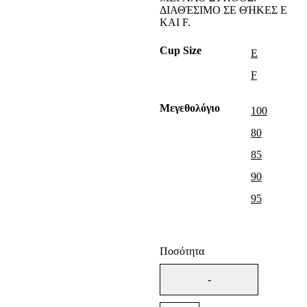
ΔΙΑΘΈΣΙΜΟ ΣΕ ΘΉΚΕΣ E
ΚΑΙ F.
Cup Size
E
F
Μεγεθολόγιο
100
80
85
90
95
Ποσότητα