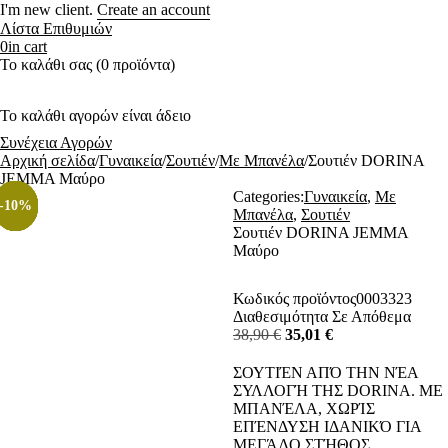
I'm new client.
Create an account
Λίστα Επιθυμιών
0
in cart
Το καλάθι σας (0 προϊόντα)
Το καλάθι αγορών είναι άδειο
Συνέχεια Αγορών
Αρχική σελίδα
/
Γυναικεία
/
Σουτιέν
/
Με Μπανέλα
/
Σουτιέν DORINA
JEMMA Μαύρο
Categories:
Γυναικεία
,
Με
-10%
-20%
-10%
-10%
-10%
-10%
-10%
-10%
Μπανέλα
,
Σουτιέν
Σουτιέν DORINA JEMMA
Μαύρο
Κωδικός προϊόντος
0003323
Διαθεσιμότητα
Σε Απόθεμα
38,90
€
35,01
€
ΣΟΥΤΙΈΝ ΑΠΌ ΤΗΝ ΝΈΑ
ΣΥΛΛΟΓΉ ΤΗΣ DORINA. ΜΕ
ΜΠΑΝΈΛΑ, ΧΩΡΊΣ
ΕΠΈΝΔΥΣΗ ΙΔΑΝΙΚΌ ΓΙΑ
ΜΕΓΆΛΟ ΣΤΉΘΟΣ.