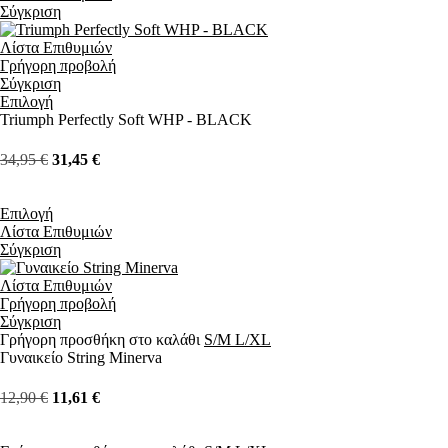
Σύγκριση
Λίστα Επιθυμιών
Γρήγορη προβολή
Σύγκριση
Επιλογή
Triumph Perfectly Soft WHP - BLACK
34,95
€
31,45
€
Επιλογή
Λίστα Επιθυμιών
Σύγκριση
Λίστα Επιθυμιών
Γρήγορη προβολή
Σύγκριση
Γρήγορη προσθήκη στο καλάθι
S/M
L/XL
Γυναικείο String Minerva
12,90
€
11,61
€