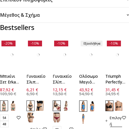
Μέγεθος & Σχήμα
Bestsellers
-20%
-10%
-10%
-10%
Εξαντλήθηκε
Μπικίνι
Γυναικείο
Γυναικείο
Ολόσωμο
Triumph
Σετ Erka
Σλιπ
Σλίπ
Μαγιό
Perfectly
Mare Cup
String
Bamboo
Blu4u
Soft WHP
87,92
€
6,21
€
12,15
€
43,92
€
31,45
€
E
Walk
2τεμ Walk
- BLACK
109,90
€
6,90
€
13,50
€
54,90
€
34,95
€
Επιλογ
54
ή
48