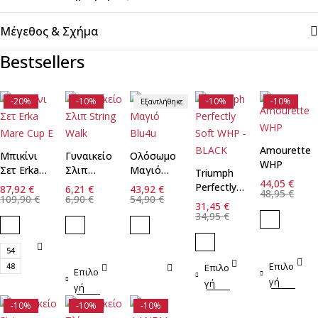
Μέγεθος & Σχήμα
Bestsellers
-20%
-10%
-10%
-10%
Εξαντλήθηκε
Amourette
Μπικίνι
Γυναικείο
Ολόσωμο
WHP
Σετ Erka
Σλιπ
Μαγιό
Triumph
44,05
€
Mare Cup
String
Blu4u
Perfectly
87,92
€
6,21
€
43,92
€
48,95
€
E
Walk
109,90
€
6,90
€
54,90
€
Soft WHP
31,45
€
- BLACK
34,95
€
54
Επιλο
48
Επιλο
Επιλο
γή
γή
γή
-10%
-10%
-10%