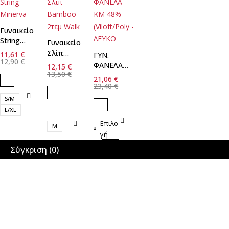
Γυναικείο
String
Γυναικείο
Minerva
Σλίπ
11,61
€
ΓΥΝ.
12,90
€
Bamboo
ΦΑΝΕΛΑ
12,15
€
2τεμ Walk
13,50
€
ΚΜ 48%
21,06
€
(Viloft/Poly
23,40
€
- ΛΕΥΚΟ
S/M
L/XL
Επιλο
M
γή
Σύγκριση
(0)
Σύγκριση
Αφαίρεση όλων των προϊόντων