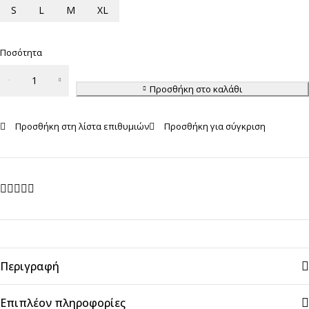
S
L
M
XL
Ποσότητα
Sloggi
Zero Feel
Προσθήκη στο καλάθι
2.0 Top
ποσότητα
Προσθήκη στη λίστα επιθυμιών
Προσθήκη για σύγκριση
Περιγραφή
Επιπλέον πληροφορίες