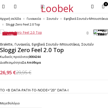
0
Αρχική σελίδα
Γυναικεία
Σουτιέν
Εφηβικά Σουτιέν-Μπουστάκια
Sloggi Zero Feel 2.0 Top
-10%
Bralette
,
Γυναικεία
,
Εφηβικά Σουτιέν-Μπουστάκια
,
Σουτιέν
Sloggi Zero Feel 2.0 Top
Κωδικός προϊόντος
0004244
Διαθεσιμότητα
Σε Απόθεμα
26,95
€
29,95
€
ΤΟ <B DATA-PATH-TO-NODE="20" DATA-I
Μεγεθολόγιο