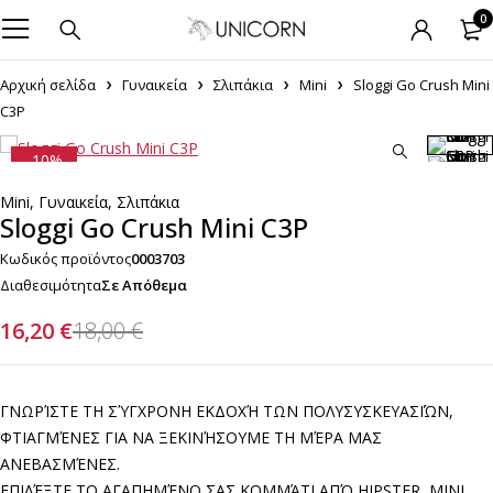
0
Αρχική σελίδα
Γυναικεία
Σλιπάκια
Mini
Sloggi Go Crush Mini
C3P
-10%
Mini
,
Γυναικεία
,
Σλιπάκια
Sloggi Go Crush Mini C3P
Κωδικός προϊόντος
0003703
Διαθεσιμότητα
Σε Απόθεμα
16,20
€
18,00
€
ΓΝΩΡΊΣΤΕ ΤΗ ΣΎΓΧΡΟΝΗ ΕΚΔΟΧΉ ΤΩΝ ΠΟΛΥΣΥΣΚΕΥΑΣΙΏΝ,
ΦΤΙΑΓΜΈΝΕΣ ΓΙΑ ΝΑ ΞΕΚΙΝΉΣΟΥΜΕ ΤΗ ΜΈΡΑ ΜΑΣ
ΑΝΕΒΑΣΜΈΝΕΣ.
ΕΠΙΛΈΞΤΕ ΤΟ ΑΓΑΠΗΜΈΝΟ ΣΑΣ ΚΟΜΜΆΤΙ ΑΠΌ HIPSTER, MINI,