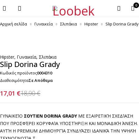
0
Αρχική σελίδα
Γυναικεία
Σλιπάκια
Hipster
Slip Dorina Grady
-10%
Hipster
,
Γυναικεία
,
Σλιπάκια
Slip Dorina Grady
Κωδικός προϊόντος
0004310
Διαθεσιμότητα
Σε Απόθεμα
17,01
€
18,90
€
ΓΥΝΑΙΚΕΊΟ
ΣΟΥΤΙΕΝ DORINA GRADY
ΜΕ ΕΞΑΙΡΕΤΙΚΉ ΣΧΕΔΊΑΣΗ
ΠΟΥ ΠΡΟΣΦΈΡΕΙ ΚΟΡΥΦΑΊΑ ΥΠΟΣΤΉΡΙΞΗ ΚΑΙ ΜΟΝΑΔΙΚΉ ΆΝΕΣΗ.
ΑΥΤΉ Η PREMIUM ΔΗΜΙΟΥΡΓΊΑ ΣΥΝΔΥΆΖΕΙ ΙΔΑΝΙΚΆ ΤΗΝ ΥΨΗΛΉ
ΤΕΧΝΟΓΝΩΣΊΑ Τ