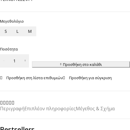
Μεγεθολόγιο
S
L
M
Ποσότητα
Slip
Dorina
Προσθήκη στο καλάθι
Grady
Προσθήκη στη λίστα επιθυμιών
Προσθήκη για σύγκριση
ποσότητα
Περιγραφή
Επιπλέον πληροφορίες
Μέγεθος & Σχήμα
Bestsellers