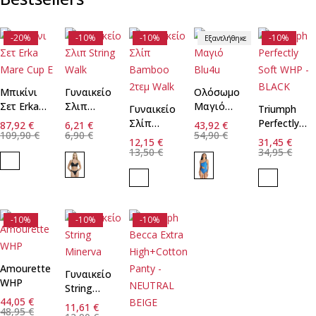
-20%
-10%
-10%
-10%
Εξαντλήθηκε
Μπικίνι
Γυναικείο
Ολόσωμο
Γρήγορη
Γρήγορη
Σετ Erka
Σλιπ
Μαγιό
προσθήκη
Γυναικείο
προσθήκη
Triumph
Γρήγορη
Mare Cup
String
Blu4u
στο
στο
Σλίπ
Perfectly
87,92
€
6,21
€
43,92
€
προσθήκη
E
καλάθι
Walk
καλάθι
109,90
€
6,90
€
54,90
€
Bamboo
Soft WHP
στο
12,15
€
31,45
€
2τεμ Walk
καλάθι
- BLACK
13,50
€
34,95
€
48
M
-10%
-10%
-10%
Amourette
Γυναικείο
Γρήγορη
WHP
String
προσθήκη
44,05
€
Minerva
στο
11,61
€
48,95
€
καλάθι