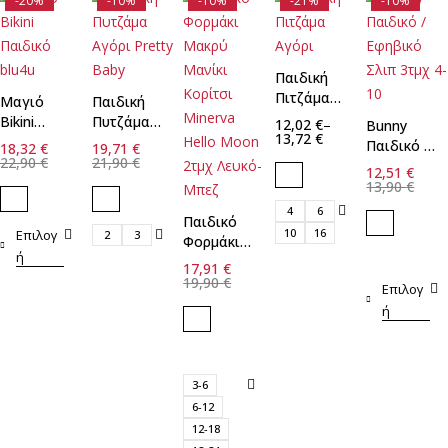
-20%
-10%
-10%
-21%
-10%
Παιδική
Πιτζάμα
Μαγιό
Παιδική
Αγόρι
Bikini
Πυτζάμα
12,02
€
–
Bunny
13,72
€
Παιδικό
Αγόρι
Παιδικό /
18,32
€
19,71
€
blu4u
Pretty
22,90
€
21,90
€
Εφηβικό
12,51
€
Baby
Σλιπ 3τμχ
13,90
€
4-10
4
6
Παιδικό
10
16
Επιλογ
2
3
Φορμάκι
ή
Μακρύ
17,91
€
Μανίκι
19,90
€
Επιλογ
Κορίτσι
ή
Minerva
Hello
Moon
2τμχ
3-6
Λευκό-
6-12
Μπεζ
12-18