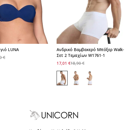
αγιό LUNA
Ανδρικό Βαμβακερό Μπόξερ Walk-
Σετ 2 Τεμαχίων W1761-1
00
€
17,01
€
18,90
€