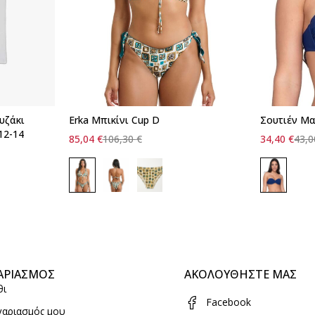
υζάκι
Erka Μπικίνι Cup D
Σουτιέν Μ
12-14
85,04
€
106,30
€
34,40
€
43,
ΑΡΙΑΣΜΟΣ
ΑΚΟΛΟΥΘΗΣΤΕ ΜΑΣ
θι
Facebook
γαριασμός μου