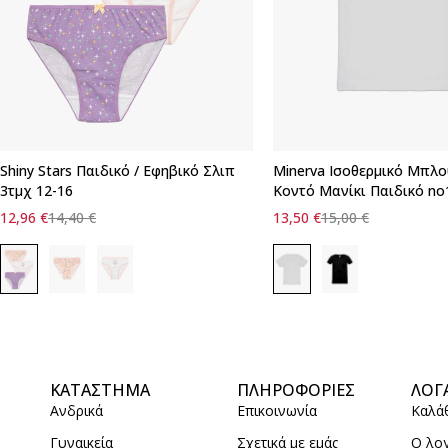
Shiny Stars Παιδικό / Εφηβικό Σλιπ
Minerva Iσοθερμικό Μπλο
3τμχ 12-16
Κοντό Μανίκι Παιδικό no
12,96
€
14,40
€
13,50
€
15,00
€
ΚΑΤΑΣΤΗΜΑ
ΠΛΗΡΟΦΟΡΙΕΣ
ΛΟΓ
Ανδρικά
Επικοινωνία
Καλά
Γυναικεία
Σχετικά με εμάς
Ο λο