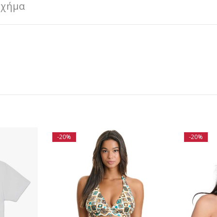
Σχήμα
-20%
-20%