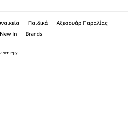
υναικεία
Παιδικά
Αξεσουάρ Παραλίας
New In
Brands
 σετ 3τμχ