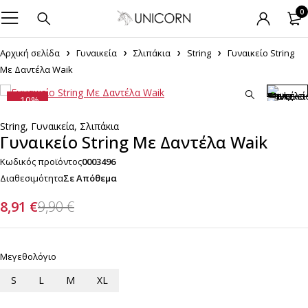
0
Αρχική σελίδα
Γυναικεία
Σλιπάκια
String
Γυναικείο String
Με Δαντέλα Waik
-10%
String
,
Γυναικεία
,
Σλιπάκια
Γυναικείο String Με Δαντέλα Waik
Κωδικός προϊόντος
0003496
Διαθεσιμότητα
Σε Απόθεμα
8,91
€
9,90
€
Μεγεθολόγιο
S
L
M
XL