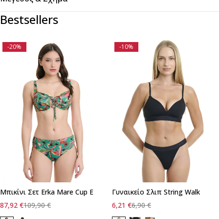
Bestsellers
-20%
-10%
Μπικίνι Σετ Erka Mare Cup E
Γυναικείο Σλιπ String Walk
87,92
€
109,90
€
6,21
€
6,90
€