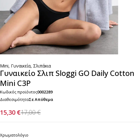
Mini
,
Γυναικεία
,
Σλιπάκια
Γυναικείο Σλιπ Sloggi GO Daily Cotton
Mini C3P
Κωδικός προϊόντος
0002289
Διαθεσιμότητα
Σε Απόθεμα
15,30
€
17,00
€
Χρωματολόγιο