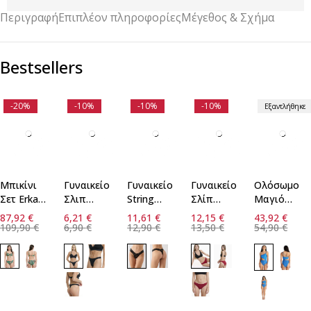
Περιγραφή
Επιπλέον πληροφορίες
Μέγεθος & Σχήμα
Bestsellers
-20%
-10%
-10%
-10%
Εξαντλήθηκε
Μπικίνι
Γυναικείο
Γυναικείο
Γυναικείο
Ολόσωμο
Γρήγορη
Γρήγορη
Γρήγορη
Γρήγορη
Σετ Erka
Σλιπ
String
Σλίπ
Μαγιό
προσθήκη
προσθήκη
προσθήκη
προσθήκ
Mare Cup
String
Minerva
Bamboo
Blu4u
στο
στο
στο
στο
87,92
€
6,21
€
11,61
€
12,15
€
43,92
€
E
καλάθι
Walk
καλάθι
2τεμ Walk
καλάθι
καλάθι
109,90
€
6,90
€
12,90
€
13,50
€
54,90
€
48
S/M
M
L/XL