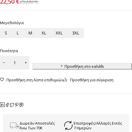
22,50
€
25,00
€
Μεγεθολόγιο
S
L
M
XL
XXL
3XL
Ποσότητα
Προσθήκη στο καλάθι
Προσθήκη στη λίστα επιθυμιών
Προσθήκη για σύγκριση
Δωρεάν Αποστολές
Επιστροφές/Αλλαγές Εντός
Άνω Των 70€
7 Ημερών