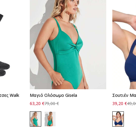
τσες Walk
Σουτιέν Μα
Μαγιό Ολόσωμο Gisela
39,20
€
49,
63,20
€
79,00
€