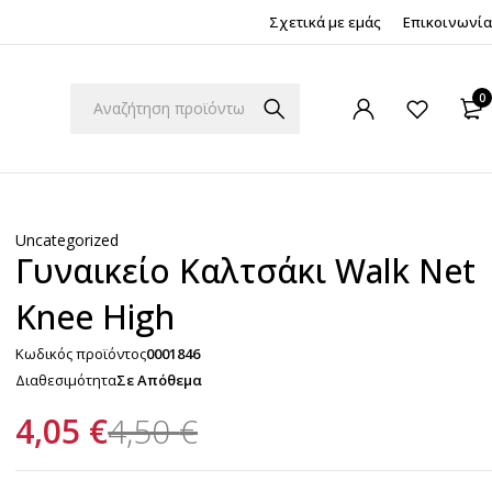
Σχετικά με εμάς
Επικοινωνία
0
Uncategorized
Γυναικείο Καλτσάκι Walk Net
Knee High
Κωδικός προϊόντος
0001846
Διαθεσιμότητα
Σε Απόθεμα
4,05
€
4,50
€