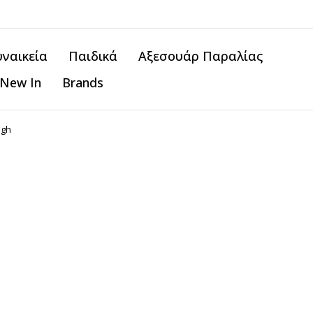
υναικεία
Παιδικά
Αξεσουάρ Παραλίας
New In
Brands
igh