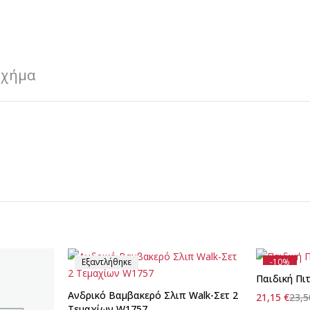
Σχήμα
Εξαντλήθηκε
-10%
Παιδική Πι
Ανδρικό Βαμβακερό Σλιπ Walk-Σετ 2
21,15
€
23,
Τεμαχίων W1757