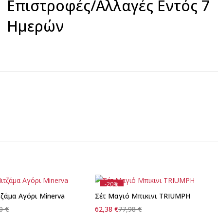
Επιστροφές/Αλλαγές Εντός 7
Ημερών
-20%
τζάμα Αγόρι Minerva
Σέτ Μαγιό Μπικινι TRIUMPH
50
€
62,38
€
77,98
€