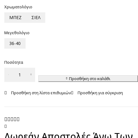
Χρωματολόγιο
ΜΠΕΖ
ΣΙΕΛ
Μεγεθολόγιο
36-40
Ποσότητα
Γυναικείες
Κάλτσες
Προσθήκη στο καλάθι
Sneaker
Bamboo
ποσότητα
Δωρεάν Αποστολές Άνω Των