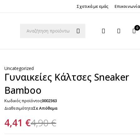
Σχετικά με εμάς
Επικοινωνία
0
Uncategorized
Γυναικείες Κάλτσες Sneaker
Bamboo
Κωδικός προϊόντος
0002363
Διαθεσιμότητα
Σε Απόθεμα
4,41
€
4,90
€