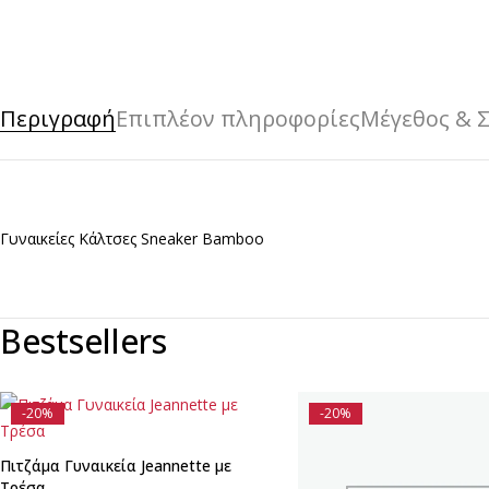
Περιγραφή
Επιπλέον πληροφορίες
Μέγεθος & 
Γυναικείες Κάλτσες Sneaker Bamboo
Bestsellers
-20%
-20%
Πιτζάμα Γυναικεία Jeannette με
Τρέσα