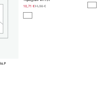
10,71
€
11,90
€
βα.P