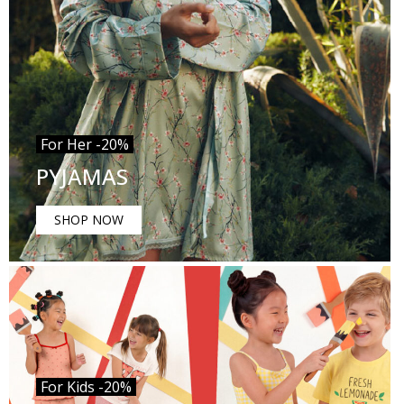
For Her -20%
PYJAMAS
SHOP NOW
For Kids -20%