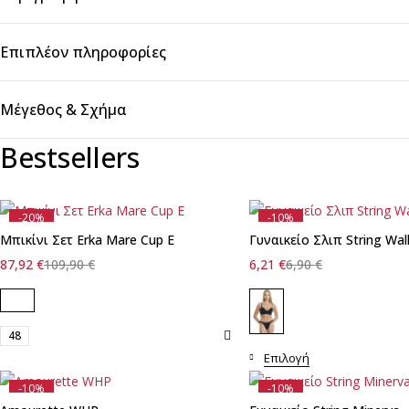
Επιπλέον πληροφορίες
Μέγεθος & Σχήμα
Bestsellers
-20%
-10%
Μπικίνι Σετ Erka Mare Cup E
Γυναικείο Σλιπ String Wal
87,92
€
109,90
€
6,21
€
6,90
€
48
Επιλογή
-10%
-10%