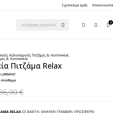
Σχετικά με εμάς
Επικοινωνία
0
ικείες Καλοκαιρινές Πιτζάμες & Homewear
,
ζάμες & Homewear
εία Πιτζάμα Relax
ος
0004167
ε Απόθεμα
36,90
€
ΤΖΑΜΑ RELAX
ΣΕ ΆΝΕΤΗ, ΘΗΛΥΚΉ ΓΡΑΜΜΉ. ΠΡΟΣΦΈΡΕΙ