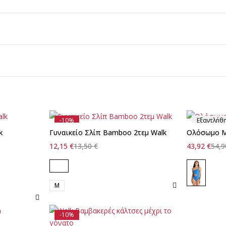
-10%
Εξαντλήθ
k
Γυναικείο Σλίπ Bamboo 2τεμ Walk
Ολόσωμο Μ
12,15
€
13,50
€
43,92
€
54,
M
-10%