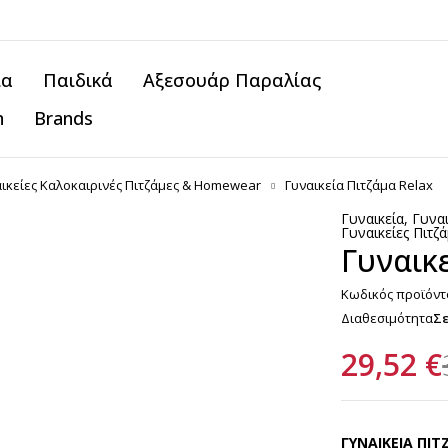
ία
Παιδικά
Αξεσουάρ Παραλίας
n
Brands
ικείες Καλοκαιρινές Πιτζάμες & Homewear
Γυναικεία Πιτζάμα Relax
Γυναικεία
,
Γυνα
Γυναικείες Πιτ
Γυναικ
Κωδικός προϊόντ
Διαθεσιμότητα
Σ
29,52
€
ΓΥΝΑΙΚΕΙΑ ΠΙ