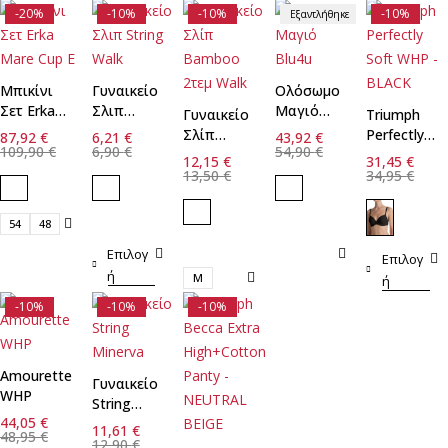
-20%
-10%
-10%
-10%
Εξαντλήθηκε
Μπικίνι
Γυναικείο
Ολόσωμο
Σετ Erka
Σλιπ
Μαγιό
Γυναικείο
Triumph
Mare Cup
String
Blu4u
Σλίπ
Perfectly
87,92
€
6,21
€
43,92
€
E
Walk
109,90
€
6,90
€
54,90
€
Bamboo
Soft WHP
12,15
€
31,45
€
2τεμ Walk
- BLACK
13,50
€
34,95
€
54
48
Επιλογ
Επιλογ
ή
M
ή
-10%
-10%
-10%
Amourette
Γυναικείο
WHP
String
44,05
€
Minerva
11,61
€
48,95
€
12,90
€