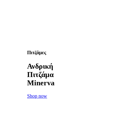
Πιτζάμες
Ανδρική
Πιτζάμα
Minerva
Shop now