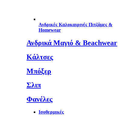
Ανδρικές Καλοκαιρινές Πιτζάμες &
Homewear
Ανδρικά Μαγιό & Beachwear
Κάλτσες
Μπόξερ
Σλιπ
Φανέλες
Ισοθερμικές