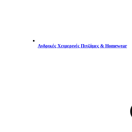
Ανδρικές Χειμερινές Πιτζάμες & Homewear