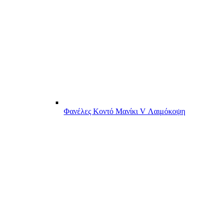
Φανέλες Κοντό Μανίκι V Λαιμόκοψη