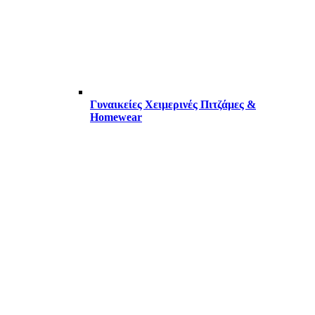
Γυναικείες Χειμερινές Πιτζάμες &
Homewear