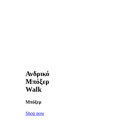
Ανδρικό
Μπόξερ
Walk
Μπόξερ
Shop now