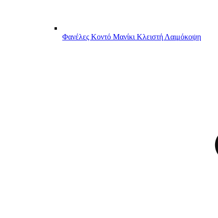
Φανέλες Κοντό Μανίκι Κλειστή Λαιμόκοψη