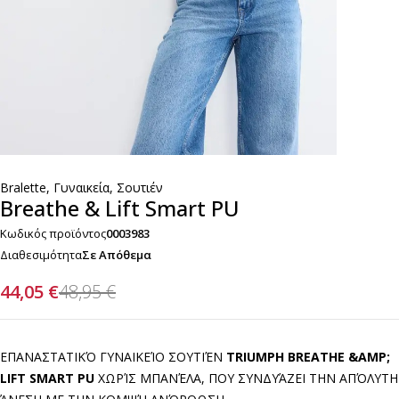
Bralette
,
Γυναικεία
,
Σουτιέν
Breathe & Lift Smart PU
Κωδικός προϊόντος
0003983
Διαθεσιμότητα
Σε Απόθεμα
44,05
€
48,95
€
ΕΠΑΝΑΣΤΑΤΙΚΌ ΓΥΝΑΙΚΕΊΟ ΣΟΥΤΙΈΝ
TRIUMPH BREATHE &AMP;
LIFT SMART PU
ΧΩΡΊΣ ΜΠΑΝΈΛΑ, ΠΟΥ ΣΥΝΔΥΆΖΕΙ ΤΗΝ ΑΠΌΛΥΤΗ