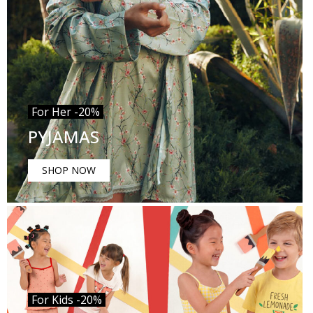
For Her -20%
PYJAMAS
SHOP NOW
For Kids -20%