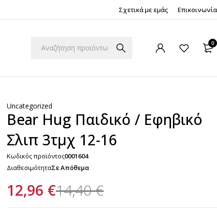
Σχετικά με εμάς
Επικοινωνία
0
Uncategorized
Bear Hug Παιδικό / Εφηβικό
Σλιπ 3τμχ 12-16
Κωδικός προϊόντος
0001604
Διαθεσιμότητα
Σε Απόθεμα
12,96
€
14,40
€