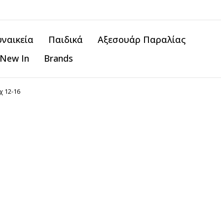
υναικεία
Παιδικά
Αξεσουάρ Παραλίας
New In
Brands
χ 12-16