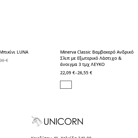
Μπικίνι LUNA
Minerva Classic Βαμβακερό Ανδρικό
Γρήγορη προσθήκη στο καλάθι
Σλιπ με Εξωτερικό Λάστιχο &
,00
€
3
6
4
άνοιγμα 3 τμχ ΛΕΥΚΟ
22,09
€
–
26,55
€