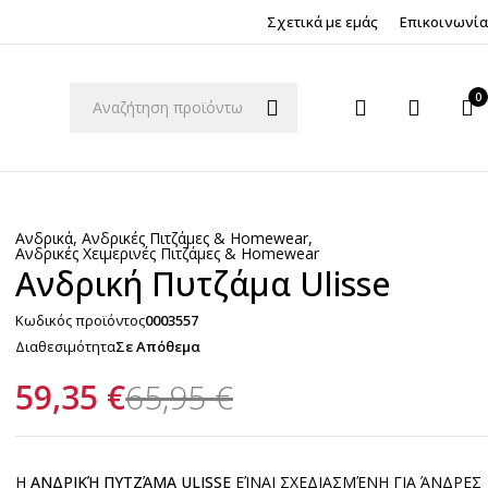
Σχετικά με εμάς
Επικοινωνία
0
Ανδρικά
,
Ανδρικές Πιτζάμες & Homewear
,
Ανδρικές Χειμερινές Πιτζάμες & Homewear
Ανδρική Πυτζάμα Ulisse
Κωδικός προϊόντος
0003557
Διαθεσιμότητα
Σε Απόθεμα
59,35
€
65,95
€
Η
ΑΝΔΡΙΚΉ ΠΥΤΖΆΜΑ ULISSE
ΕΊΝΑΙ ΣΧΕΔΙΑΣΜΈΝΗ ΓΙΑ ΆΝΔΡΕΣ