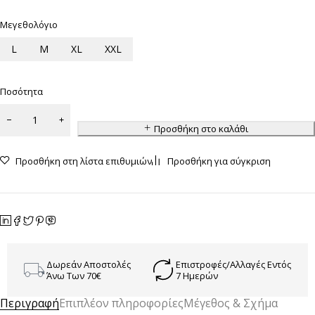
Μεγεθολόγιο
L
M
XL
XXL
Ποσότητα
Προσθήκη στο καλάθι
Προσθήκη στη λίστα επιθυμιών
Προσθήκη για σύγκριση
Δωρεάν Αποστολές
Επιστροφές/Αλλαγές Εντός
Άνω Των 70€
7 Ημερών
Περιγραφή
Επιπλέον πληροφορίες
Μέγεθος & Σχήμα