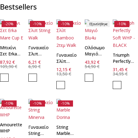
Bestsellers
-20%
-10%
-10%
-10%
Εξαντλήθηκε
Μπικίνι
Γυναικείο
Ολόσωμο
Γρήγορη
Γρήγορη
Σετ Erka
Σλιπ
Μαγιό
προσθήκη
Γυναικείο
προσθήκη
Triumph
Γρήγορη
Mare Cup
String
Blu4u
στο
στο
Σλίπ
Perfectly
87,92
€
6,21
€
43,92
€
προσθήκη
E
καλάθι
Walk
καλάθι
109,90
€
6,90
€
54,90
€
Bamboo
Soft WHP
στο
12,15
€
31,45
€
2τεμ Walk
καλάθι
- BLACK
13,50
€
34,95
€
48
M
-10%
-10%
-10%
Amourette
Γυναικείο
String
Γρήγορη
WHP
String
Marble
προσθήκη