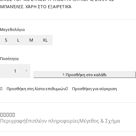
ΜΠΑΝΈΛΕΣ. ΧΆΡΗ ΣΤΟ ΕΞΑΙΡΕΤΙΚΆ
Μεγεθολόγιο
S
L
M
XL
Ποσότητα
Γυναικείο
Bralette
Προσθήκη στο καλάθι
Walk
Προσθήκη στη λίστα επιθυμιών
Προσθήκη για σύγκριση
ποσότητα
Περιγραφή
Επιπλέον πληροφορίες
Μέγεθος & Σχήμα