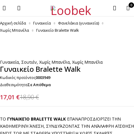
0
Αρχική σελίδα
Γυναικεία
Φανελάκια (γυναικεία)
Χωρίς Μπανέλα
Γυναικείο Bralette Walk
-10%
Γυναικεία
,
Σουτιέν
,
Χωρίς Μπανέλα
,
Χωρίς Μπανέλα
Γυναικείο Bralette Walk
Κωδικός προϊόντος
0003949
Διαθεσιμότητα
Σε Απόθεμα
17,01
€
18,90
€
ΤΟ
ΓΥΝΑΙΚΕΊΟ BRALETTE WALK
ΕΠΑΝΑΠΡΟΣΔΙΟΡΊΖΕΙ ΤΗΝ
ΚΑΘΗΜΕΡΙΝΉ ΆΝΕΣΗ, ΣΥΝΔΥΆΖΟΝΤΑΣ ΤΗΝ ΑΝΆΛΑΦΡΗ ΑΊΣΘΗΣΗ
ΕΝΌΣ TOP ΜΕ ΣΤΑΘΕΡΉ ΥΠΟΣΤΉΡΙΞΗ ΧΩΡΊΣ ΣΚΛΗΡΈΣ