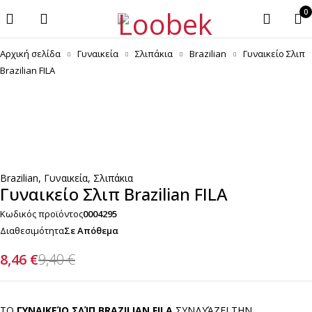
0
Αρχική σελίδα
Γυναικεία
Σλιπάκια
Brazilian
Γυναικείο Σλιπ
Brazilian FILA
-10%
Brazilian
,
Γυναικεία
,
Σλιπάκια
Γυναικείο Σλιπ Brazilian FILA
Κωδικός προϊόντος
0004295
Διαθεσιμότητα
Σε Απόθεμα
8,46
€
9,40
€
ΤΟ
ΓΥΝΑΙΚΕΊΟ ΣΛΊΠ BRAZILIAN FILA
ΣΥΝΔΥΆΖΕΙ ΤΗΝ