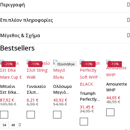
Περιγραφή
Επιπλέον πληροφορίες
Μέγεθος & Σχήμα
Bestsellers
-20%
-10%
-10%
-10%
Εξαντλήθηκε
Amourette
Μπικίνι
Γυναικείο
Ολόσωμο
WHP
Σετ Erka
Σλιπ
Μαγιό
Triumph
44,05
€
Mare Cup
String
Blu4u
Perfectly
87,92
€
6,21
€
43,92
€
48,95
€
E
Walk
109,90
€
6,90
€
54,90
€
Soft WHP
31,45
€
- BLACK
34,95
€
54
48