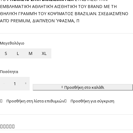
ΕΜΒΛΗΜΑΤΙΚΉ ΑΘΛΗΤΙΚΉ ΑΙΣΘΗΤΙΚΉ ΤΟΥ BRAND ΜΕ ΤΗ
ΘΗΛΥΚΉ ΓΡΑΜΜΉ ΤΟΥ ΚΟΨΊΜΑΤΟΣ BRAZILIAN. ΣΧΕΔΙΑΣΜΈΝΟ
ΑΠΌ PREMIUM, ΔΙΑΠΝΈΟΝ ΎΦΑΣΜΑ, Π
Μεγεθολόγιο
S
L
M
XL
Ποσότητα
Γυναικείο
Σλιπ
Προσθήκη στο καλάθι
Brazilian
Προσθήκη στη λίστα επιθυμιών
Προσθήκη για σύγκριση
FILA
ποσότητα