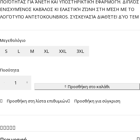
ΠΟΙΌΤΗΤΑΣ ΓΙΑ ΆΝΕΤΗ ΚΑΙ ΥΠΟΣΤΗΡΙΚΤΙΚΉ ΕΦΑΡΜΟΓΉ. ΔΙΠΛΌΣ
ΕΝΙΣΧΥΜΈΝΟΣ ΚΑΒΆΛΟΣ ΚΙ ΕΛΑΣΤΙΚΉ ΖΏΝΗ ΣΤΗ ΜΈΣΗ ΜΕ ΤΟ
ΛΟΓΌΤΥΠΟ ANTETOKOUNBROS. ΣΥΣΚΕΥΑΣΊΑ ΔΙΑΘΈΤΕΙ ΔΎΟ ΤΕΜ
Μεγεθολόγιο
S
L
M
XL
XXL
3XL
Ποσότητα
Ανδρικό Μπόξερ
ANTETOKOUNBROS
Προσθήκη στο καλάθι
Χακί ποσότητα
Προσθήκη στη λίστα επιθυμιών
Προσθήκη για σύγκριση
Περιγραφή