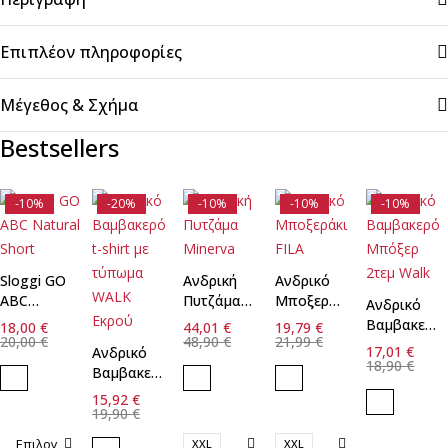
Επιπλέον πληροφορίες
Μέγεθος & Σχήμα
Bestsellers
-10%
-20%
-10%
-10%
-10%
Sloggi GO
Ανδρική
Ανδρικό
ABC
Πυτζάμα
Μποξεράκι
Ανδρικό
Natural
Minerva
FILA
Βαμβακερό
18,00
€
44,01
€
19,79
€
Short
20,00
€
48,90
€
21,99
€
Μπόξερ
17,01
€
Ανδρικό
2τεμ Walk
18,90
€
Βαμβακερό
t-shirt με
15,92
€
τύπωμα
19,90
€
WALK
Επιλογ
XXL
XXL