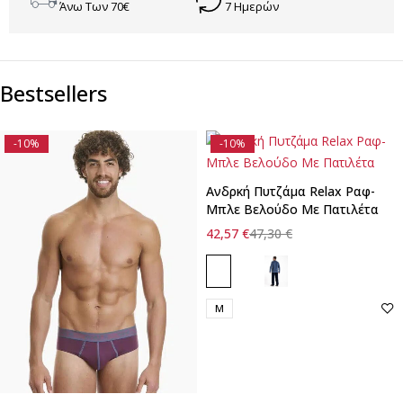
Άνω Των 70€
7 Ημερών
Bestsellers
-10%
-10%
Ανδρκή Πυτζάμα Relax Ραφ-
Μπλε Βελούδο Με Πατιλέτα
42,57
€
47,30
€
M