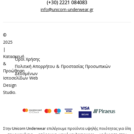
(+30) 2221 084083
info@unicorn-underwear.gr
©
2025
|
Κατασκευή
Όροι Χρήσης
&
Πολιτική Απορρήτου & Προστασίας Προσωπικών
Προώθηση
Δεδομένων
Ιστοσελίδων
Web
Design
Studio
.
Στην
Unicorn Underwear
επιλέγουμε προϊόντα υψηλής ποιότητας για όλη